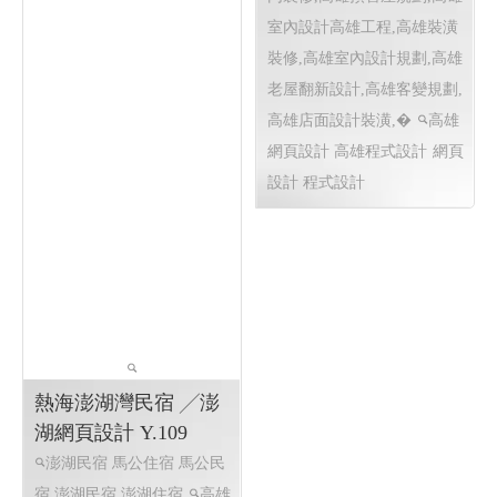
港鎮歲末聯歡晚會 跨年煙火
屏東跨年