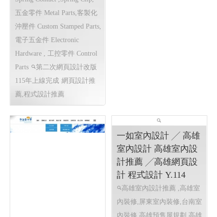
龍德精密有限公司｜專
注連續模沖壓的專業製
2025東港跨年,東港跨
造夥伴 │網頁設計優質
年晚會 東耀八十 鵬程
選擇(Y114)
百年 屏東縣東港鎮歲
散熱片Heat Sink, 端子
末聯歡晚會 │高雄網頁
Terminal, 匯流排 Busbar ,接地
設計 高雄程式設計
片 Grounding Plate, 彈片
2025東港跨年,東港跨年晚
Spring Contact ,Spring Clip,
會 東港跨年煙火 東港跨年無
五金零件 Metal Parts,客製化
人機表演 東港跨年演唱會
沖壓件 Custom Stamped Parts,
東港建鎮80週年祝願祭串聯
電子五金件 Electronic
宗教文化.跨年活動 東耀八十
Hardware , 工控零件 Control
鵬程百年 屏東縣東港鎮歲末
Parts
第二次網頁設計改版
聯歡晚會 跨年煙火 屏東跨年
115年上線完成
網頁設計推
東耀八十 鵬程百年 屏東縣東
薦,程式設計推薦