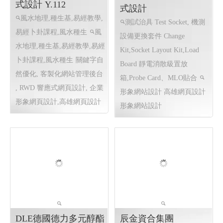
生活節
聯昀精密工業股份有限
極星閣天星風水星術殿
公司〡聯銓機械有限公
│南投網頁設計 南投程
司 _高雄網頁設計 程
式設計 Y.112
式設計
風水地理,種生基,易經教學,
測試治具 Test Socket, 機測
易經卜卦課程,風水種生
風
設備更換套件 Change
水地理,種生基,易經教學,易經
Kit,Socket Layout Kit,Load
卜卦課程,風水種生
關鍵字自
Board 靜電消散級置放
然優化, 客製化網站管理後台
箱 ,Probe Card、MLO貼合