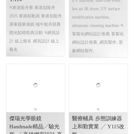
2025 東港粽動員 東港
汎佶企業有限公司╱新
划龍舟 東港龍舟賽 東
北市形象網站設計 網
港划龍舟 屏東縣東港
頁設計 網站製作 Y.113
鎮 端午龍舟競賽 ╱高
低溫UV機,無塵烤箱,熱風IR
雄網頁設計 網頁設計
乾燥機,UV表面改質機,超音
線上報名 程式設計
波洗凈機 Low temperature
Y.114
UV machine, dust-free oven,
東港龍舟賽 東港划龍舟
hot air IR dryer, UV surface
2025 東港粽動員 東港划龍舟
modification machine,
屏東縣東港鎮 端午龍舟競賽
ultrasonic cleaning machine
開光點睛祭典活動
網頁設
客製化網站設計推薦
客製化
計 線上報名
網頁設計 線上
網站設計推薦 ,網頁製作, 形