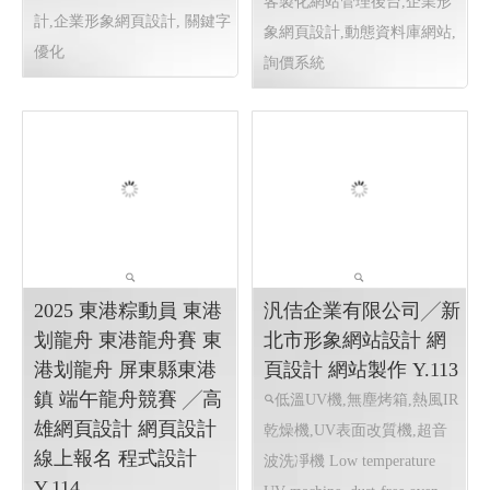
醫療輔具 步態訓練器
元彩精品鞋包沙龍 洗
上和勤實業 ╱網頁設
鞋 洗包 皮件整染 ╱
計 程式設計 Y.108
高雄程式設計 高雄網
步態訓練器 步態訓練助行
頁設計 Y.111
器 軀幹支撐型步態訓練器 特
高雄洗鞋 高雄洗包 元彩精
製推車 步態訓練助行器 感覺
品鞋包沙龍 洗鞋 洗包 皮件整
統合 教具設備 身障輔具 樂齡
染 高雄洗鞋 高雄洗包
高雄
教
楠梓網頁設計 高雄網頁
程式設計 高雄網頁設計
RWD
設計
RWD 響應式網頁設計,
響應式網頁設計, 高雄網頁設
客製化網站管理後台,企業形
計,企業形象網頁設計, 關鍵字
象網頁設計,動態資料庫網站,
優化
詢價系統