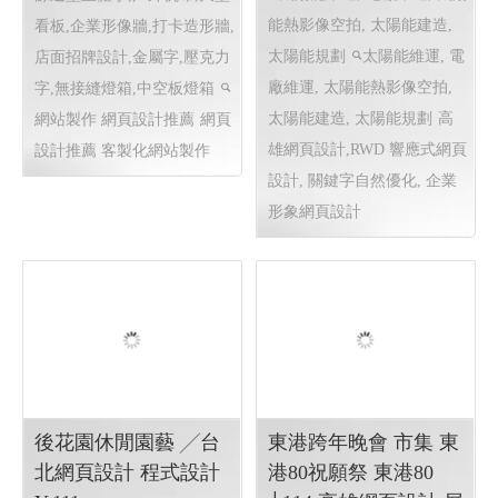
廣告工程 ╱高雄網頁
匯聚光能管理顧問有限
設計 程式設計 Y.113
公司 ╱台南網頁設計
程式設計 Y.112
高雄廣告招牌製作,LED光
太陽能維運, 電廠維運, 太陽
源造型立體字,戶外帆布,大型
能熱影像空拍, 太陽能建造,
看板,企業形像牆,打卡造形牆,
太陽能規劃
太陽能維運, 電
店面招牌設計,金屬字,壓克力
廠維運, 太陽能熱影像空拍,
字,無接縫燈箱,中空板燈箱
太陽能建造, 太陽能規劃
高
網站製作 網頁設計推薦
網頁
雄網頁設計,RWD 響應式網頁
設計推薦 客製化網站製作