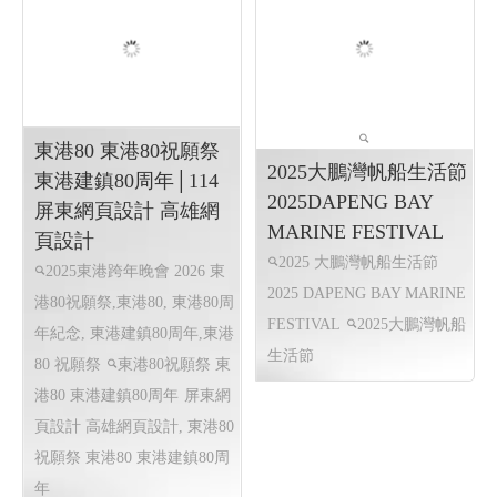
嘉濠企業╱ Y.107 網頁
JY WATER ╱屏東網頁
設計
設計 程式設計 Y.111
機械系統, 煞車系統,電器系
金字塔能量水機,淨水器,RO
統 ,車廂系統
台南網頁設計
逆滲透
屏東網頁設計 程式
高雄網頁設計
客制化網頁,
設計
高雄網頁設計,RWD 響
RWD 響應式網頁設計, 多語
應式網頁設計, 企業形象網頁
系網頁, 客製化網站管理後台,
設計, 購物車網頁設計
高雄網頁設計
東港80 東港80祝願祭
2025大鵬灣帆船生活節