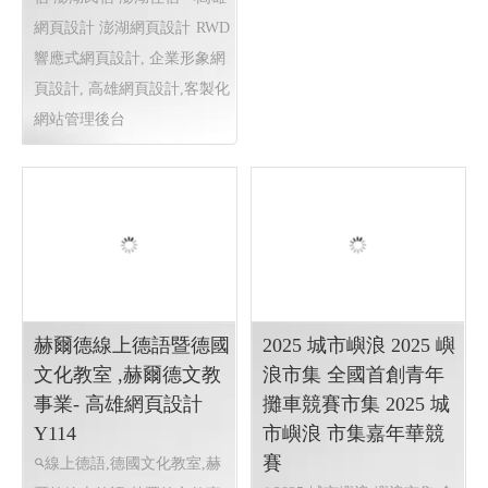
一如室內設計 ╱ 高雄
室內設計 高雄室內設
計推薦 ╱高雄網頁設
計 程式設計 Y.114
高雄室內設計推薦 ,高雄室
內裝修,屏東室內裝修,台南室
內裝修,高雄預售屋規劃,高雄
熱海澎湖灣民宿 ╱澎
室內設計高雄工程,高雄裝潢
湖網頁設計 Y.109
裝修,高雄室內設計規劃,高雄
澎湖民宿 馬公住宿 馬公民
老屋翻新設計,高雄客變規劃,
宿 澎湖民宿 澎湖住宿
高雄
高雄店面設計裝潢,�
高雄
網頁設計 澎湖網頁設計
RWD
網頁設計 高雄程式設計
網頁
響應式網頁設計, 企業形象網
設計 程式設計
頁設計, 高雄網頁設計,客製化
網站管理後台