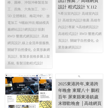
威辰精密有限公司 〡
希法室內設計 希法建
高雄網站設計 高雄網
築工事與室內設計 高
頁設計 Y115
雄室內設計 高雄室內
螺絲沖頭,螺絲模具,T 型
設計推薦 ╱高雄網頁
棒、圓棒、沖殼沖棒製造加
設計 程式設計 Y.112
工、四角、六角加工、3D・
希法室內設計 高雄室內設
5D 立體雕刻、梅花沖針、放
計 高雄室內設計推薦 高雄市
電加工
螺絲沖頭,螺絲模具
內設計專家
高雄網頁設計
廠網站設計網頁設計規劃
高雄程式設計
RWD 響應式網
RWD 響應式網頁設計, 高雄
頁設計, 關鍵字自然優化, 企
網頁設計,線上金流串接服務,
業形象網頁設計
關鍵字自然優化, 企業形象網