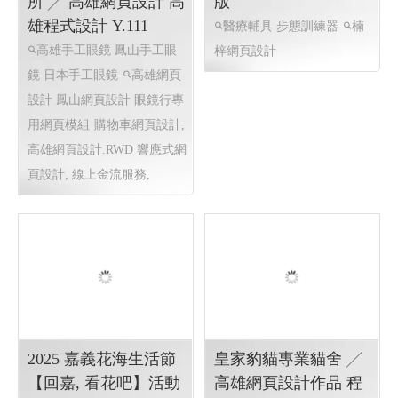
報名
象網站製作,
傑瑞光學眼鏡
醫療輔具 步態訓練器
Handmade精品╱驗光
上和勤實業 ╱ Y115改
所 ╱ 高雄網頁設計 高
版
雄程式設計 Y.111
醫療輔具 步態訓練器
楠
高雄手工眼鏡 鳳山手工眼
梓網頁設計
鏡 日本手工眼鏡
高雄網頁
設計 鳳山網頁設計 眼鏡行專
用網頁模組
購物車網頁設計,