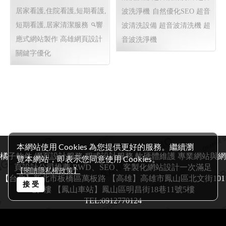
Y.113
自然優化SEO 超音波清
高雄看護,屏東看護,24H專
洗設備 超音波清洗機 超音波
業看護 備有男女看護,加護病
洗淨機
自然優化SEO 超音波
房看護,居家看護, 醫院看護,
清洗設備 超音波清洗機 超音
居家看護,住院看護,短期看護,
波洗淨機
自然優化SEO 超音
短期看護,居家清潔服務
響
波清洗設備 超音波清洗機 超
應式網站製作
高雄網頁設計
音波洗淨機
關鍵字優化
本網站使用 Cookies 為您提供更好的服務。繼續瀏
覽本網站，即表示您同意使用 Cookies。
【閱讀隱私權政策】
接 受
橘子軟件 網頁設計服務 程式設計服務 軟硬體維護 專業網站與網
頁設計公司推薦 RWD、SEO、客製化網站設計一次滿足
【台北】新北市板橋區萬板路 【高雄】高雄市鳳山區北文街101