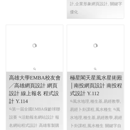
務,共同物分割繼承
房屋土地
一胎二胎,專做持分一胎二胎,
房屋土地買賣,節稅服務,共同
物分割繼承
RWD 響應式網頁
設計, 客製化網站管理後台 ,
高雄大學EMBA校友會
極星閣天星風水星術殿
╱高雄網頁設計 網頁
│南投網頁設計 南投程
設計 線上報名 程式設
式設計 Y.112
計 Y.114
風水地理,種生基,易經教學,