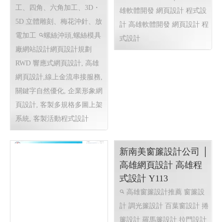
工、四角、六角加工、3D・
雄軟體開發 網頁設計 程式設
5D 立體雕刻、梅花沖針、放
計
高雄軟體開發 網頁設計 程
電加工
螺絲沖頭,螺絲模具
式設計
廠網站設計網頁設計規劃
RWD 響應式網頁設計, 高雄
網頁設計,線上金流串接服務,
關鍵字自然優化, 企業形象網
頁設計, 客製多規格多圖上架
系統, 客製活動程式設計