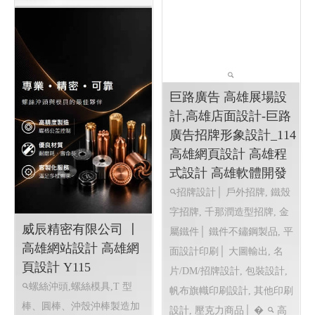
巨路廣告 高雄展場設
計,高雄店面設計-巨路
廣告招牌形象設計_114
高雄網頁設計 高雄程
式設計 高雄軟體開發
招牌設計│ 戶外招牌, 鐵殼
字招牌, 千那潤造型招牌, 金
威辰精密有限公司 〡
屬鐵件│ 鐵件不鏽鋼製品, 平
高雄網站設計 高雄網
面設計印刷│ 大圖輸出, 名
頁設計 Y115
片/DM/招牌設計, 包裝設計,
螺絲沖頭,螺絲模具,T 型
帆布旗幟印刷設計, 其他印刷
棒、圓棒、沖殼沖棒製造加
設計, 壓克力商品│ �
高