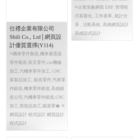
仕禮企業有限公司
Shili Co., Ltd│網頁設
新南美窗簾設計公司 │
計優質選擇(Y114)
高雄網頁設計 高雄程
機車零件製造,機車避震器
式設計 Y113
零件製造,前叉零件,cnc機械
高雄窗簾設計推薦 窗簾設
加工,汽機車零件加工, CNC
計 調光簾設計 百葉窗設計 捲
客製品加工, 鍛造零件,汽車零
簾設計 羅馬簾設計 拉門設計
件鍛造,機車零件鍛造,高雄鍛
企業形象網頁 ERP, 管理程
造公司,汽機車零件鍛造,CNC
式客製化, 工作表單, 統計分
加工,異形品加工,鍛造零�
系 , 活動系統, 高雄網頁設計
網頁設計 程式設計
網頁設計
高雄設式設計
程式設計