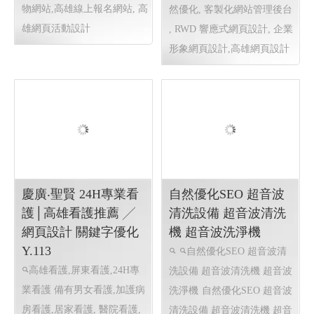
第一屆全國EMBA保齡球聯
易經卜卦課程,風水種生
風
誼賽
活動報名網站設計 報
水地理,種生基,易經教學,易經
名網站程式設計
高雄客製購
卜卦課程,風水種生
關鍵字自
物網站,高雄線上報名網站, 高
然優化, 客製化網站管理後台
雄網頁活動設計
, RWD 響應式網頁設計, 企業
形象網頁設計,高雄網頁設計
慶廣‧聖賢 24H專業看
自然優化SEO 超音波
護│高雄看護推薦 ╱
清洗設備 超音波清洗
網頁設計 關鍵字優化
機 超音波洗淨機