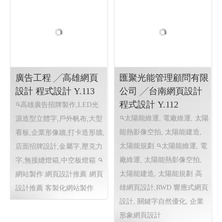
廣告工程 ╱高雄網頁
匯聚光能管理顧問有限
設計 程式設計 Y.113
公司 ╱台南網頁設計
程式設計 Y.112
高雄廣告招牌製作,LED光
太陽能維運, 電廠維運, 太陽
源造型立體字,戶外帆布,大型
能熱影像空拍, 太陽能建造,
看板,企業形像牆,打卡造形牆,
太陽能規劃
太陽能維運, 電
店面招牌設計,金屬字,壓克力
廠維運, 太陽能熱影像空拍,
字,無接縫燈箱,中空板燈箱
太陽能建造, 太陽能規劃
高
網站製作 網頁設計推薦
網頁
雄網頁設計,RWD 響應式網頁
設計推薦 客製化網站製作
設計, 關鍵字自然優化, 企業
形象網頁設計