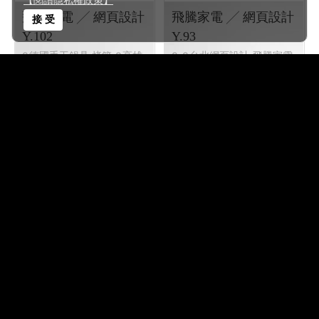
【閱讀隱私權政策】
飛騰家電 ╱ 網頁設計
飛騰家電 ╱ 網頁設計
接 受
Y.102
Y.93
德國手工鍋具 烤箱
高雄
台北網頁設計
飛騰家電
網頁設計 高雄程式設計
客製
╱ 93年作品
化網站管理後台 , 企業形象網
頁設計, 動態資料庫網站,
橘子軟件 網頁設計服務 程式設計服務 軟硬體維護 專業網站與網
頁設計公司推薦 RWD、SEO、客製化網站設計一次滿足
【台北】新北市板橋區萬板路 【高雄】高雄市鳳山區北文街101
號1樓 【鳳山車站】鳳山區明昌街18巷11號5樓