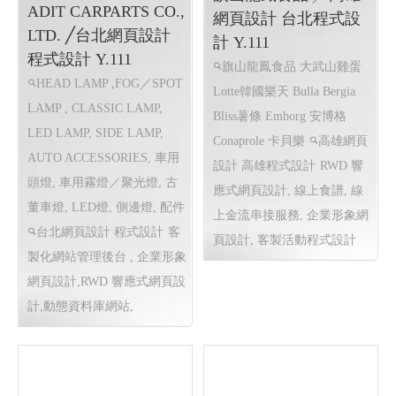
ADIT CARPARTS CO.,
網頁設計 台北程式設
LTD. ╱台北網頁設計
計 Y.111
程式設計 Y.111
旗山龍鳳食品 大武山雞蛋
HEAD LAMP ,FOG／SPOT
Lotte韓國樂天 Bulla Bergia
LAMP , CLASSIC LAMP,
Bliss薯條 Emborg 安博格
LED LAMP, SIDE LAMP,
Conaprole 卡貝樂
高雄網頁
AUTO ACCESSORIES, 車用
設計 高雄程式設計
RWD 響
頭燈, 車用霧燈／聚光燈, 古
應式網頁設計, 線上食譜, 線
董車燈, LED燈, 側邊燈, 配件
上金流串接服務, 企業形象網
台北網頁設計 程式設計
客
頁設計, 客製活動程式設計
製化網站管理後台 , 企業形象
網頁設計,RWD 響應式網頁設
計,動態資料庫網站,