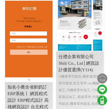
仕禮企業有限公司
Shili Co., Ltd│網頁設
計優質選擇(Y114)
機車零件製造,機車避震器
零件製造,前叉零件,cnc機械
知名小農全省鮮奶訂
加工,汽機車零件加工, CNC
ERP系統〡 網頁程式
客製品加工, 鍛造零件,汽車零
設計 ERP程式設計 高
件鍛造,機車零件鍛造,高雄鍛
雄網頁設計 台北程式