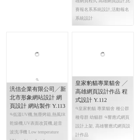
雄網頁程式 高雄網頁設計,比
賽報名系系統設計,活動報名
系統設計
皇家豹貓專業貓舍 ╱
汎佶企業有限公司╱新
高雄網頁設計作品 程
北市形象網站設計 網
式設計 Y.112
頁設計 網站製作 Y.113
皇家豹貓 專業貓舍 種公群
低溫UV機,無塵烤箱,熱風IR
種母群 幼貓群
響應式網頁
乾燥機,UV表面改質機,超音
設計上架, 高雄響應式網頁設
波洗凈機 Low temperature
計作品