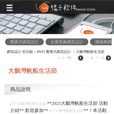
響應式網頁設計
企業形象網頁設計
購物車網
‧
網頁設計 依功能
>
RWD 響應式網頁設計
> 大鵬灣帆船生活節
大鵬灣帆船生活節
商品說明
**2025大鵬灣帆船生活節 活動
2025大鵬灣帆船生活節
介紹** 歡迎參加**
**！本活動
2025大鵬灣帆船生活節