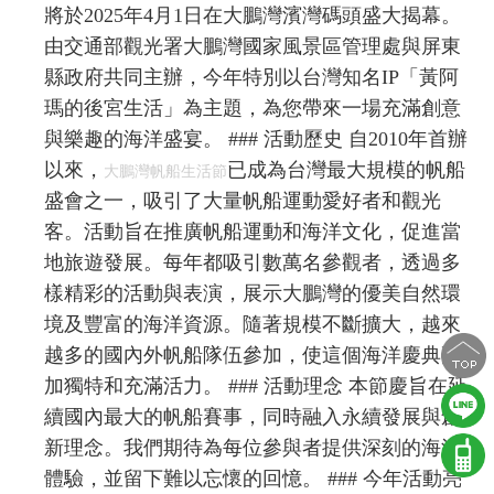
將於2025年4月1日在大鵬灣濱灣碼頭盛大揭幕。
由交通部觀光署大鵬灣國家風景區管理處與屏東
縣政府共同主辦，今年特別以台灣知名IP「黃阿
瑪的後宮生活」為主題，為您帶來一場充滿創意
與樂趣的海洋盛宴。 ### 活動歷史 自2010年首辦
以來，
已成為台灣最大規模的帆船
大鵬灣帆船生活節
盛會之一，吸引了大量帆船運動愛好者和觀光
客。活動旨在推廣帆船運動和海洋文化，促進當
地旅遊發展。每年都吸引數萬名參觀者，透過多
樣精彩的活動與表演，展示大鵬灣的優美自然環
境及豐富的海洋資源。隨著規模不斷擴大，越來
越多的國內外帆船隊伍參加，使這個海洋慶典更
加獨特和充滿活力。 ### 活動理念 本節慶旨在延
續國內最大的帆船賽事，同時融入永續發展與創
新理念。我們期待為每位參與者提供深刻的海洋
體驗，並留下難以忘懷的回憶。 ### 今年活動亮