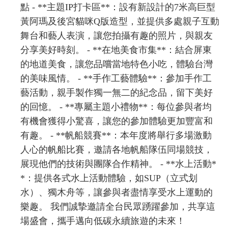
點 - **主題IP打卡區**：設有新設計的7米高巨型
黃阿瑪及後宮貓咪Q版造型，並提供多處親子互動
舞台和藝人表演，讓您拍攝有趣的照片，與親友
分享美好時刻。 - **在地美食市集**：結合屏東
的地道美食，讓您品嚐當地特色小吃，體驗台灣
的美味風情。 - **手作工藝體驗**：參加手作工
藝活動，親手製作獨一無二的紀念品，留下美好
的回憶。 - **專屬主題小禮物**：每位參與者均
有機會獲得小驚喜，讓您的參加體驗更加豐富和
有趣。 - **帆船競賽**：本年度將舉行多場激動
人心的帆船比賽，邀請各地帆船隊伍同場競技，
展現他們的技術與團隊合作精神。 - **水上活動*
*：提供各式水上活動體驗，如SUP（立式划
水）、獨木舟等，讓參與者盡情享受水上運動的
樂趣。 我們誠摯邀請全台民眾踴躍參加，共享這
場盛會，攜手邁向低碳永續旅遊的未來！