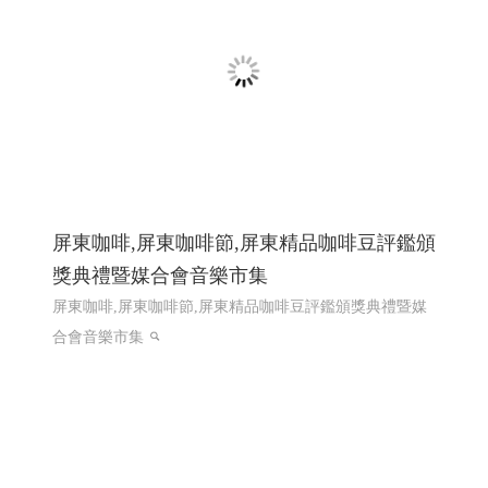
龍德精密有限公司｜專注連續模沖壓的專業
製造夥伴 │網頁設計優質選擇(Y114)
散熱片Heat Sink, 端子 Terminal, 匯流排 Busbar ,接地片
Grounding Plate, 彈片 Spring Contact ,Spring Clip, 五金零件
Metal Parts,客製化沖壓件 Custom Stamped Parts,電子五金
件 Electronic Hardware , 工控零件 Control Parts
第二次網
頁設計改版115年上線完成
網頁設計推薦,程式設計推薦