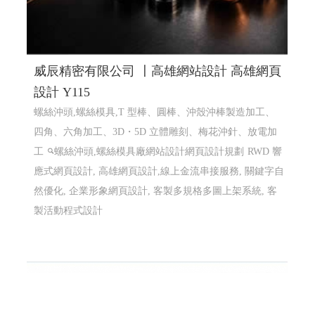
威辰精密有限公司 〡高雄網站設計 高雄網頁
設計 Y115
螺絲沖頭,螺絲模具,T 型棒、圓棒、沖殼沖棒製造加工、
四角、六角加工、3D・5D 立體雕刻、梅花沖針、放電加
工
螺絲沖頭,螺絲模具廠網站設計網頁設計規劃
RWD 響
應式網頁設計, 高雄網頁設計,線上金流串接服務, 關鍵字自
然優化, 企業形象網頁設計, 客製多規格多圖上架系統, 客
製活動程式設計