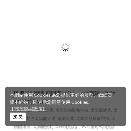
雄店面設計裝潢,�
高雄網頁設計 高雄程式設計
網頁設
計 程式設計
本網站使用 Cookies 為您提供更好的服務。繼續瀏
覽本網站，即表示您同意使用 Cookies。
【閱讀隱私權政策】
接 受
赫爾德線上德語暨德國文化教室 ,赫爾德文教
事業- 高雄網頁設計Y114