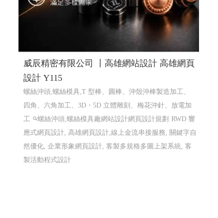
威辰精密有限公司 〡高雄網站設計 高雄網頁
設計 Y115
螺絲沖頭,螺絲模具,T 型棒、圓棒、沖殼沖棒製造加工、
四角、六角加工、3D・5D 立體雕刻、梅花沖針、放電加
工
螺絲沖頭,螺絲模具廠網站設計網頁設計規劃
RWD 響
應式網頁設計, 高雄網頁設計,線上金流串接服務, 關鍵字自
然優化, 企業形象網頁設計, 客製多規格多圖上架系統, 客
製活動程式設計