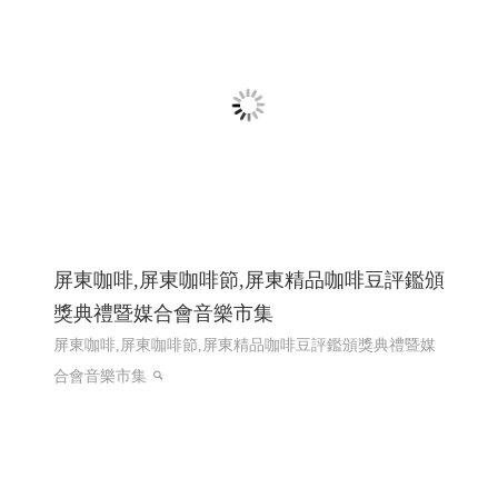
龍德精密有限公司｜專注連續模沖壓的專業
製造夥伴 │網頁設計優質選擇(Y114)
散熱片Heat Sink, 端子 Terminal, 匯流排 Busbar ,接地片
Grounding Plate, 彈片 Spring Contact ,Spring Clip, 五金零件
Metal Parts,客製化沖壓件 Custom Stamped Parts,電子五金
件 Electronic Hardware , 工控零件 Control Parts
第二次網
頁設計改版115年上線完成
網頁設計推薦,程式設計推薦