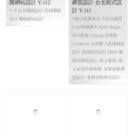
團購 集購 網站 ╱ 團
旗山龍鳳食品 ╱高雄
購網站設計 Y.112
網頁設計 台北程式設
計 Y.111
台北團購設計 高雄團購
旗山龍鳳食品 大武山雞蛋
設計 團購網站設計
Lotte韓國樂天 Bulla Bergia
Bliss薯條 Emborg 安博格
Conaprole 卡貝樂
高雄網頁
設計 高雄程式設計
RWD 響
應式網頁設計, 線上食譜, 線
上金流串接服務, 企業形象網
頁設計, 客製活動程式設計