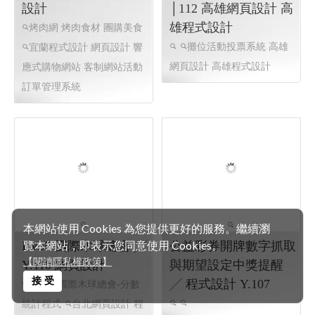
活動官網線上報名表╱
客戶.加盟.物料下單 管
台北網頁設計 台北程
理系統 ╱ 軟體設計 程
式設計 Y.114
式設計 高雄網頁程式
設計 Y.113
線上報名
客制網頁程式
加盟分店下單系統
高雄
高雄網頁程式 線上報名程式
網頁設設 高雄程式設計 屏東
高雄網頁設計
客制網頁程式
網頁設計 高雄網頁EPR
高雄網頁程式 線上報名程式
高雄網頁設計
本網站使用 Cookies 為您提供更好的服務。繼續瀏
覽本網站，即表示您同意使用 Cookies。
【閱讀隱私權政策】
接 受
五根烤肉網 │宜蘭網頁
攤位活動投票系統
設計
│112 高雄網頁設計 高