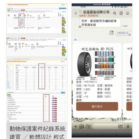
全聯快速銷售數據統計
╱ Y.111 軟體設計
清楚快速一鍵知悉您的商品
團購 集購 網站
在全聯的進貨,銷貨,退貨及庫
團購 集購 網站
存資訊, 並期能與代送商緊密
配合
工廠程式 程式設計
全
聯快速銷售數據統計 ╱ Y.111
軟體設計