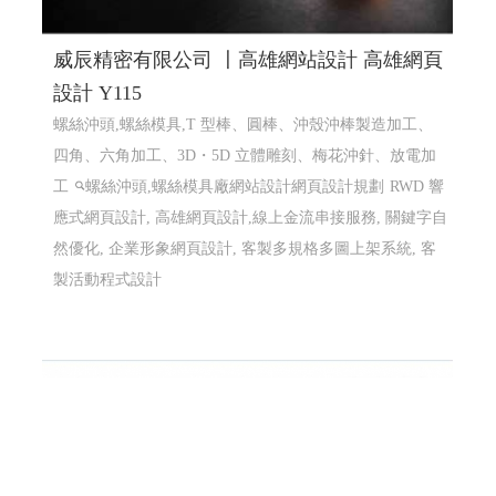
威辰精密有限公司 〡高雄網站設計 高雄網頁
設計 Y115
螺絲沖頭,螺絲模具,T 型棒、圓棒、沖殼沖棒製造加工、
四角、六角加工、3D・5D 立體雕刻、梅花沖針、放電加
工
螺絲沖頭,螺絲模具廠網站設計網頁設計規劃
RWD 響
應式網頁設計, 高雄網頁設計,線上金流串接服務, 關鍵字自
然優化, 企業形象網頁設計, 客製多規格多圖上架系統, 客
製活動程式設計