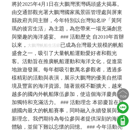
將於2025年4月1日在大鵬灣濱灣碼頭盛大揭幕。
由交通部觀光署大鵬灣國家風景區管理處與屏東
縣政府共同主辦，今年特別以台灣知名IP「黃阿
瑪的後宮生活」為主題，為您帶來一場充滿創意
與樂趣的海洋盛宴。 ### 活動歷史 自2010年首辦
以來，
已成為台灣最大規模的帆船
大鵬灣帆船生活節
盛會之一，吸引了大量帆船運動愛好者和觀光
客。活動旨在推廣帆船運動和海洋文化，促進當
地旅遊發展。每年都吸引數萬名參觀者，透過多
樣精彩的活動與表演，展示大鵬灣的優美自然環
境及豐富的海洋資源。隨著規模不斷擴大，越來
越多的國內外帆船隊伍參加，使這個海洋慶典更
加獨特和充滿活力。 ### 活動理念 本節慶旨在延
續國內最大的帆船賽事，同時融入永續發展與創
新理念。我們期待為每位參與者提供深刻的海洋
體驗，並留下難以忘懷的回憶。 ### 今年活動亮