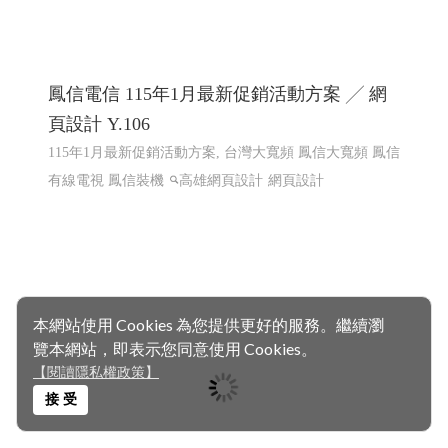
2025東港跨年,東港跨年晚會 東耀八十 鵬程
百年 屏東縣東港鎮歲末聯歡晚會 │高雄網頁
本網站使用 Cookies 為您提供更好的服務。繼續瀏
設計 高雄程式設計
覽本網站，即表示您同意使用 Cookies。
2025東港跨年,東港跨年晚會 東港跨年煙火 東港跨年無人
【閱讀隱私權政策】
機表演 東港跨年演唱會
東港建鎮80週年祝願祭串聯宗教
接 受
文化.跨年活動 東耀八十 鵬程百年 屏東縣東港鎮歲末聯歡