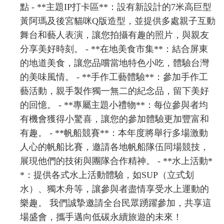
點 - **主題IP打卡區**：設有新設計的7米高巨型
黃阿瑪及後宮貓咪Q版造型，並提供多處親子互動
舞台和藝人表演，讓您拍攝有趣的照片，與親友
分享美好時刻。 - **在地美食市集**：結合屏東
的地道美食，讓您品嚐當地特色小吃，體驗台灣
的美味風情。 - **手作工藝體驗**：參加手作工
藝活動，親手製作獨一無二的紀念品，留下美好
的回憶。 - **專屬主題小禮物**：每位參與者均
有機會獲得小驚喜，讓您的參加體驗更加豐富和
有趣。 - **帆船競賽**：本年度將舉行多場激動
人心的帆船比賽，邀請各地帆船隊伍同場競技，
展現他們的技術與團隊合作精神。 - **水上活動*
*：提供各式水上活動體驗，如SUP（立式划
水）、獨木舟等，讓參與者盡情享受水上運動的
樂趣。 我們誠摯邀請全台民眾踴躍參加，共享這
場盛會，攜手邁向低碳永續旅遊的未來！