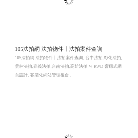
樂悅蔬食〡仁武素食 2
仁武素食,松露菇菇醬,植物肉醬,xo植物肉醬 ,鮮辣椒醬,泡
菜臭豆腐鍋
購物網站設計
仁武網頁設計 高雄網頁設計
鳳山網頁設計