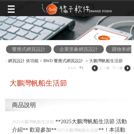
響應式網頁設計
企業形象網頁設計
購物車網
‧
網頁設計 依功能
>
RWD 響應式網頁設計
> 大鵬灣帆船生活節
大鵬灣帆船生活節
商品說明
**2025大鵬灣帆船生活節 活動
2025大鵬灣帆船生活節
介紹** 歡迎參加**
**！本活動
2025大鵬灣帆船生活節