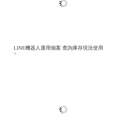
巨路廣告 高雄展場設計,高雄店面設計-巨路
廣告招牌形象設計_114高雄網頁設計 高雄程
式設計 高雄軟體開發
招牌設計│ 戶外招牌, 鐵殼字招牌, 千那潤造型招牌, 金屬
鐵件│ 鐵件不鏽鋼製品, 平面設計印刷│ 大圖輸出, 名
片/DM/招牌設計, 包裝設計, 帆布旗幟印刷設計, 其他印刷
設計, 壓克力商品│ �
高雄軟體開發 網頁設計 程式設