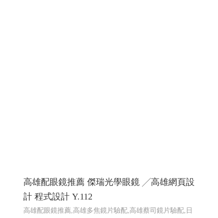
高雄配眼鏡推薦 傑瑞光學眼鏡 ╱高雄網頁設
計 程式設計 Y.112
高雄配眼鏡推薦,高雄多焦鏡片驗配,高雄蔡司鏡片驗配,日