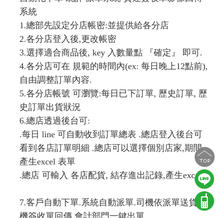
系統
1.總部先設定分店帳密:並提供給各分店
2.各分店登入後,更改帳密
3.選擇適合商品後, key 入數量點 『確定』 即可.
4.各分店可在 規範的時間內(ex: 每日晚上12點前),
自由調整訂單內容.
5.各分店帳號 可瀏覽:每日已下訂單, 歷史訂單, 歷
史訂單出貨狀況
6.總店透過後台可:
.每日 line 可自動收到訂單總表 .總店登入後台可
看到各店訂單明細 .總店可以選擇個別店家,期間,
產生excel 表單
.總店 可輸入 各店配貨, 結存進出記錄,產生excel
7.客戶自動下單.系統自動派單.司機依派單送貨.手
機簽收單回傳.會計部門一鍵出單..