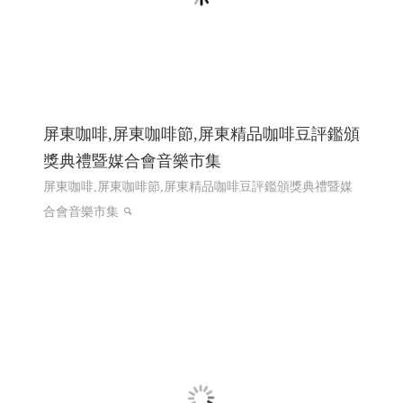
龍德精密有限公司｜專注連續模沖壓的專業
製造夥伴 │網頁設計優質選擇(Y114)
散熱片Heat Sink, 端子 Terminal, 匯流排 Busbar ,接地片
Grounding Plate, 彈片 Spring Contact ,Spring Clip, 五金零件
Metal Parts,客製化沖壓件 Custom Stamped Parts,電子五金
件 Electronic Hardware , 工控零件 Control Parts
第二次網
頁設計改版115年上線完成
網頁設計推薦,程式設計推薦