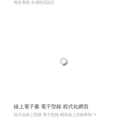
熱海澎湖灣民宿 ╱澎湖網頁設計 Y.109
澎湖民宿 馬公住宿 馬公民宿 澎湖民宿 澎湖住宿
高雄網
頁設計 澎湖網頁設計
RWD 響應式網頁設計, 企業形象網
頁設計, 高雄網頁設計,客製化網站管理後台