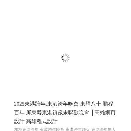
匯聚光能管理顧問有限公司 ╱台南網頁設計
程式設計 Y.112
太陽能維運, 電廠維運, 太陽能熱影像空拍, 太陽能建造, 太
陽能規劃
太陽能維運, 電廠維運, 太陽能熱影像空拍, 太
陽能建造, 太陽能規劃
高雄網頁設計,RWD 響應式網頁設
計, 關鍵字自然優化, 企業形象網頁設計