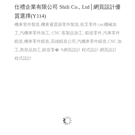
巨路廣告 高雄展場設計,高雄店面設計-巨路
廣告招牌形象設計_114高雄網頁設計 高雄程
式設計 高雄軟體開發
招牌設計│ 戶外招牌, 鐵殼字招牌, 千那潤造型招牌, 金屬
鐵件│ 鐵件不鏽鋼製品, 平面設計印刷│ 大圖輸出, 名
片/DM/招牌設計, 包裝設計, 帆布旗幟印刷設計, 其他印刷
設計, 壓克力商品│ �
高雄軟體開發 網頁設計 程式設
計
高雄軟體開發 網頁設計 程式設計