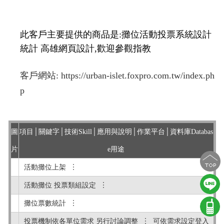
此客戶主要提供的商品是:攤位活動投票系統設計
統計 高雄網頁設計,歡迎參觀指教
客戶網站:
https://urban-islet.foxpro.com.tw/index.ph
p
圖
項目│關鍵字│技術Skill│應用與說明│作業平台│資料庫Databas
片
e用途
活動攤位上架 ︙
活動攤位 投票類組設定 ︙
攤位票數統計 ︙
投票機制依各單位需求 另行討論調整 ︙ 可依需求設定登入