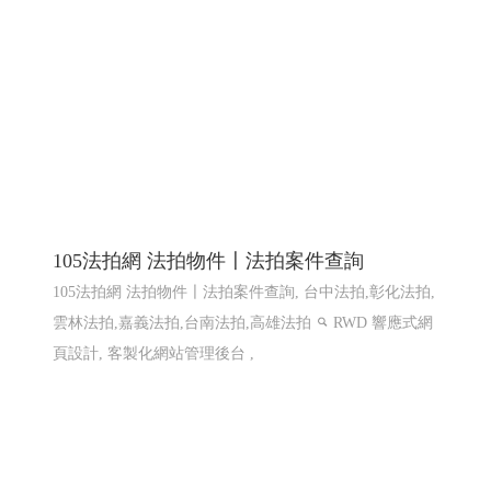
105法拍網 法拍物件〡法拍案件查詢
105法拍網 法拍物件〡法拍案件查詢, 台中法拍,彰化法拍,
雲林法拍,嘉義法拍,台南法拍,高雄法拍
RWD 響應式網
頁設計, 客製化網站管理後台 ,
樂悅蔬食〡仁武素食 2
仁武素食,松露菇菇醬,植物肉醬,xo植物肉醬 ,鮮辣椒醬,泡