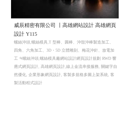
威辰精密有限公司 〡高雄網站設計 高雄網頁
設計 Y115
螺絲沖頭,螺絲模具,T 型棒、圓棒、沖殼沖棒製造加工、
四角、六角加工、3D・5D 立體雕刻、梅花沖針、放電加
工
螺絲沖頭,螺絲模具廠網站設計網頁設計規劃
RWD 響
應式網頁設計, 高雄網頁設計,線上金流串接服務, 關鍵字自
然優化, 企業形象網頁設計, 客製多規格多圖上架系統, 客
製活動程式設計