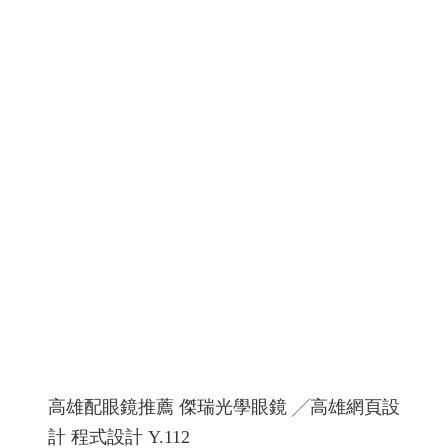
高雄配眼鏡推薦 傑瑞光學眼鏡 ╱高雄網頁設
計 程式設計 Y.112