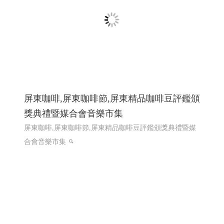
工,異形品加工,鍛造零�
網頁設計 程式設計
網頁設計
程式設計
龍德精密有限公司｜專注連續模沖壓的專業
製造夥伴 │網頁設計優質選擇(Y114)