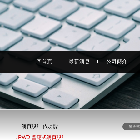
回首頁
最新消息
公司簡介
--------網頁設計 依功能--------
響應
→RWD 響應式網頁設計