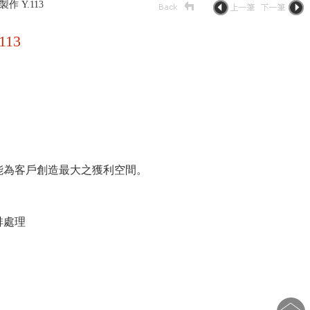
 Y.113
13
能為客戶創造最大之獲利空間。
排處理