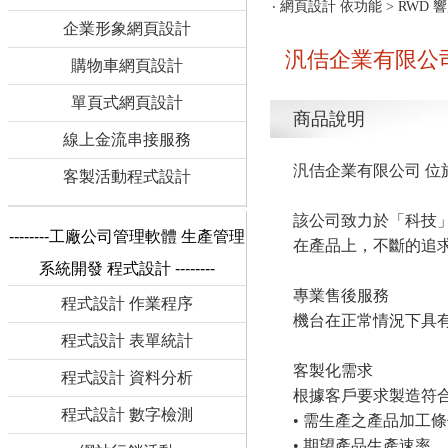
‧
網頁設計 依功能
>
RWD 
企業形象網頁設計
汎佶企業有限公司
購物車網頁設計
單頁式網頁設計
商品說明
線上金流串接服務
汎佶企業有限公司 位
客製活動程式設計
該公司致力於「科技
--------工廠公司管理軟體 生產管理
在產品上，不斷的追
系統開發 程式設計 --------
專業售後服務
程式設計 作業程序
機台在正常情況下具
程式設計 表單統計
客製化需求
程式設計 資料分析
根據客戶要求製造符
程式設計 數字檢測
• 需生產之產品加工
• 期望產品生產速率