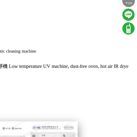
nic cleaning machine
 UV machine, dust-free oven, hot air IR drye