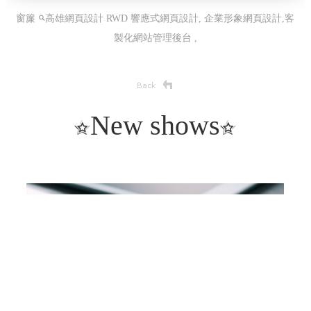
窗簾
高雄網頁設計
RWD 響應式網頁設計, 企業形象網頁設計,客
製化網站管理後台 ,
New shows