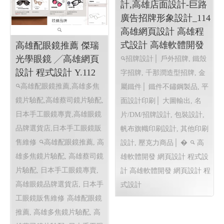
計,高雄店面設計-巨路
廣告招牌形象設計_114
高雄網頁設計 高雄程
式設計 高雄軟體開發
高雄配眼鏡推薦 傑瑞
光學眼鏡 ╱高雄網頁
招牌設計│ 戶外招牌, 鐵殼
設計 程式設計 Y.112
字招牌, 千那潤造型招牌, 金
高雄配眼鏡推薦,高雄多焦
屬鐵件│ 鐵件不鏽鋼製品, 平
鏡片驗配,高雄蔡司鏡片驗配,
面設計印刷│ 大圖輸出, 名
日本手工眼鏡專賣,高雄眼鏡
片/DM/招牌設計, 包裝設計,
品牌選貨店,日本手工眼鏡販
帆布旗幟印刷設計, 其他印刷
售維修
高雄配眼鏡推薦, 高
設計, 壓克力商品│ �
高
雄多焦鏡片驗配, 高雄蔡司鏡
雄軟體開發 網頁設計 程式設
片驗配, 日本手工眼鏡專賣,
計
高雄軟體開發 網頁設計 程
高雄眼鏡品牌選貨店, 日本手
式設計
工眼鏡販售維修
高雄配眼鏡
推薦, 高雄多焦鏡片驗配, 高