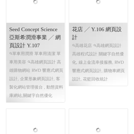
我愛中華筆莊 ╱ 高雄
BabyHouse ╱ 網頁設計
網頁設計 鳳山網頁設
Y.107
計 Y.108
玩具出租 嬰兒車出租 安全
我愛中華筆莊 毛筆,畫筆,墨
座椅出租 安全座椅清理
高
條墨汁,書法用品,書法範本,手
雄網頁設計 高雄購物網站
抄經文,硯台
高雄網頁設計
高雄程式設計
客製化網站管
理後台 , 企業形象網頁設計,
動態資料庫網站,購物車網頁
設計,線上金流串接服務,