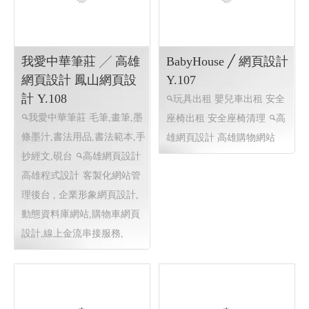
木九十MUJOSH-taiwan
納比歐國際生物科技╱
╱ 網頁設計 程式設計
網頁設計 Y.108
Y.109
e學美髮 APP智能染髮 e學
木九十MUJOSH-taiwan 眼
美容 嬰兒護膚
高雄網頁設
鏡 配鏡 太陽眼鏡 光學眼鏡
計 高雄程式設計
線上檢測問
鏡框
高雄網頁設計 程式設
卷活動 AI檢測 客製特殊活動
計
高雄網頁設計 程式設計
程式設計,客製化網站管理後
客製化網站管理後台 , 關鍵字
台 ,RWD 響應式網頁設計,線
自然優化,客製活動程式設計,
上金流串接服務, 購物車網頁
客製化網站管理後台 , 關鍵字
設計
自然優化,客製活動程式設計