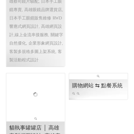
雄蔡司鏡片驗配, 日本手工眼
鏡專賣, 高雄眼鏡品牌選貨店,
日本手工眼鏡販售維修
RWD
響應式網頁設計, 高雄網頁設
計,線上金流串接服務, 關鍵字
自然優化, 企業形象網頁設計,
客製多規格多圖上架系統, 客
製活動程式設計
貓執事罐罐店 │ 高雄
購物網站 ⇆ 點餐系統
客製網頁設計, 高雄客
製程式設計
糖尿貓,腎臟貓,泌尿貓,主食
罐 貓挑食,不愛喝水貓,貓泌尿
疾病,貓糖尿病,貓慢性腎衰竭,