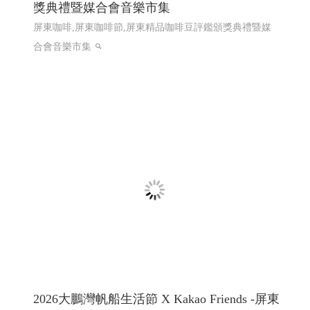
龍德精密有限公司｜專注連續模沖壓的專業
製造夥伴 │網頁設計優質選擇(Y114)
散熱片Heat Sink, 端子 Terminal, 匯流排 Busbar ,接地片
Grounding Plate, 彈片 Spring Contact ,Spring Clip, 五金零件
Metal Parts,客製化沖壓件 Custom Stamped Parts,電子五金
件 Electronic Hardware , 工控零件 Control Parts
第二次網
頁設計改版115年上線完成
網頁設計推薦,程式設計推薦