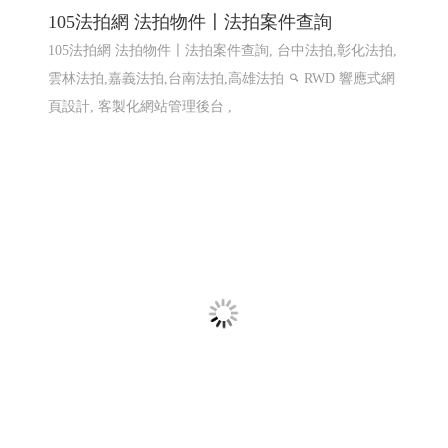
105法拍網 法拍物件〡法拍案件查詢
105法拍網 法拍物件〡法拍案件查詢, 台中法拍,彰化法拍,
雲林法拍,嘉義法拍,台南法拍,高雄法拍
RWD 響應式網
頁設計, 客製化網站管理後台 ,
樂悅蔬食〡仁武素食 2
仁武素食,松露菇菇醬,植物肉醬,xo植物肉醬 ,鮮辣椒醬,泡
菜臭豆腐鍋
購物網站設計
仁武網頁設計 高雄網頁設計
鳳山網頁設計