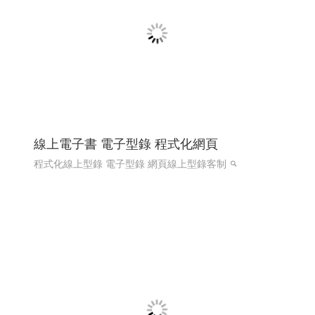
熱海澎湖灣民宿 ╱澎湖網頁設計 Y.109
澎湖民宿 馬公住宿 馬公民宿 澎湖民宿 澎湖住宿
高雄網
頁設計 澎湖網頁設計
RWD 響應式網頁設計, 企業形象網
頁設計, 高雄網頁設計,客製化網站管理後台