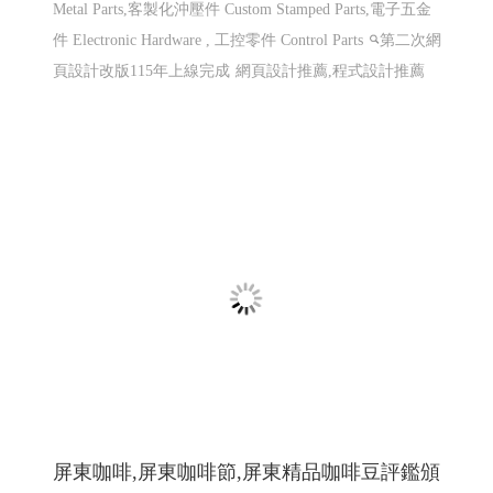
仕禮企業有限公司 Shili Co., Ltd│網頁設計優
質選擇(Y114)
機車零件製造,機車避震器零件製造,前叉零件,cnc機械加
工,汽機車零件加工, CNC 客製品加工, 鍛造零件,汽車零件
鍛造,機車零件鍛造,高雄鍛造公司,汽機車零件鍛造,CNC 加
工,異形品加工,鍛造零�
網頁設計 程式設計
網頁設計
程式設計