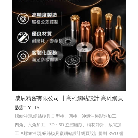
威辰精密有限公司 〡高雄網站設計 高雄網頁
設計 Y115
螺絲沖頭,螺絲模具,T 型棒、圓棒、沖殼沖棒製造加工、
四角、六角加工、3D・5D 立體雕刻、梅花沖針、放電加
工
螺絲沖頭,螺絲模具廠網站設計網頁設計規劃
RWD 響