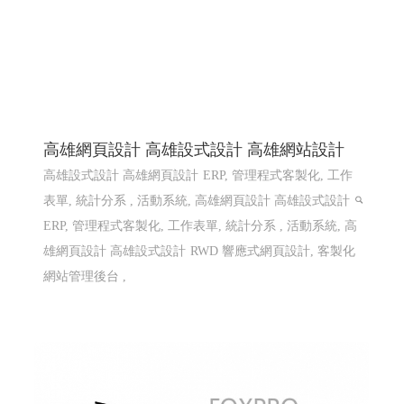
高雄網頁設計 高雄設式設計 高雄網站設計
高雄設式設計 高雄網頁設計
ERP, 管理程式客製化, 工作
表單, 統計分系 , 活動系統, 高雄網頁設計 高雄設式設計
ERP, 管理程式客製化, 工作表單, 統計分系 , 活動系統, 高
雄網頁設計 高雄設式設計
RWD 響應式網頁設計, 客製化
網站管理後台 ,