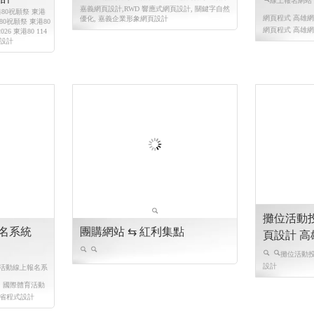
線上報名網站
嘉義網頁設計,RWD 響應式網頁設計, 關鍵字自然
港80祝願祭 東港
網頁程式 高雄
優化, 嘉義企業形象網頁設計
80祝願祭 東港80
網頁程式 高雄
6 東港80 114
式設計
攤位活動投
名系統
團購網站 ⇆ 紅利集點
頁設計 
攤位活動投
設計
活動線上報名系
國際體育活動
全省程式設計