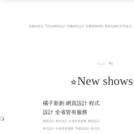
宜蘭燒烤店
高雄網頁設計 宜蘭網頁設計 宜蘭購物網站
客製化網站管理後台 ,
New shows
計 高雄設式
105法拍
網站設計
法拍案件
105法拍網 法
網頁設計
ERP, 管理程
法拍,彰化法拍,
 統計分系 , 活動系統,
拍,高雄法拍
設式設計
ERP, 管理