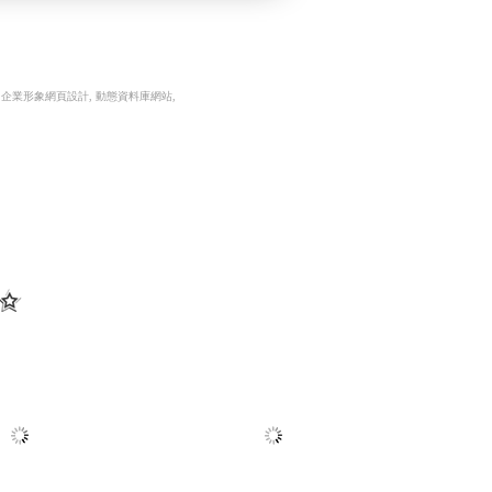
 企業形象網頁設計, 動態資料庫網站,
網 法拍物件〡
高雄配眼鏡推薦 傑瑞光
查詢
學眼鏡 ╱高雄網頁設計
拍物件〡法拍案件查詢, 台中
程式設計 Y.112
雲林法拍,嘉義法拍,台南法
高雄配眼鏡推薦,高雄多焦鏡片驗配,高雄蔡
RWD 響應式網頁設計, 客
司鏡片驗配,日本手工眼鏡專賣,高雄眼鏡品