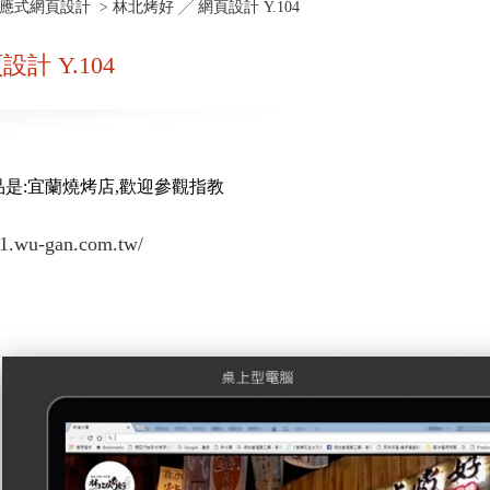
響應式網頁設計
> 林北烤好 ╱ 網頁設計 Y.104
計 Y.104
是:宜蘭燒烤店,歡迎參觀指教
1.wu-gan.com.tw/