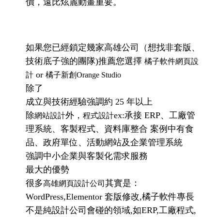
價，遠比炫麗動畫重要。
如果您已經鎖定幾家高雄公司（想找非套版、
技術底子強的團隊)推薦您選擇
橘子軟件網頁設
or
計
橘子新創Orange Studio
除了
成立與技術經驗強調約 25 年以上
除
外，
ex:承接 ERP、工廠管
網站設計
程式設計
理系統、客製程式、資料庫整合 案例中有食
品、政府單位、活動網站及企業管理系統
強調中小企業與客製化需求服務
最大的優勢
很多
其實是：
高雄網頁設計公司
WordPress,Elementor 套版修改,橘子軟件專長
不是純設計公司會碰的領域,如ERP,工廠程式,