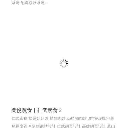
系統 配送簽收系統...
樂悅蔬食〡仁武素食 2
仁武素食,松露菇菇醬,植物肉醬,xo植物肉醬 ,鮮辣椒醬,泡菜
臭豆腐鍋
購物網站設計
仁武網頁設計 高雄網頁設計 鳳山