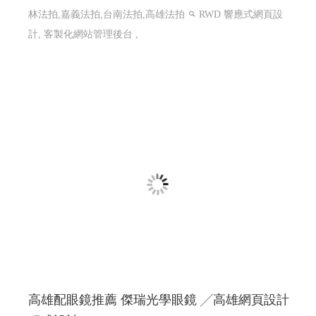
林法拍,嘉義法拍,台南法拍,高雄法拍
RWD 響應式網頁設
計, 客製化網站管理後台 ,
高雄配眼鏡推薦 傑瑞光學眼鏡 ╱高雄網頁設計