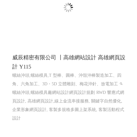
威辰精密有限公司 〡高雄網站設計 高雄網頁設
計 Y115
螺絲沖頭,螺絲模具,T 型棒、圓棒、沖殼沖棒製造加工、四
角、六角加工、3D・5D 立體雕刻、梅花沖針、放電加工
螺絲沖頭,螺絲模具廠網站設計網頁設計規劃
RWD 響應式網
頁設計, 高雄網頁設計,線上金流串接服務, 關鍵字自然優化,
企業形象網頁設計, 客製多規格多圖上架系統, 客製活動程式
設計