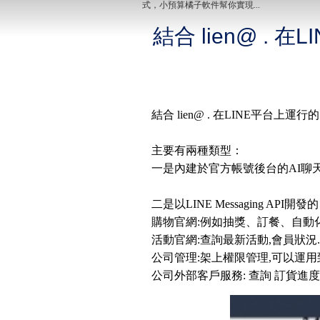
式，小預算橘子軟件幫你實現...
結合 lien@ 
結合 lien@ . 在LINE平
主要有兩種類型：
一是內建於官方帳號後台的AI聊天
二是以LINE Messaging 
購物官網:例如抽獎、訂餐、自動
活動官網:查詢最新活動,會員狀況
公司管理:架上權限管理,可以運用到 
公司外部客戶服務: 查詢 訂貨進度, 