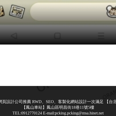
網頁設計公司推薦 RWD、SEO、客製化網站設計一次滿足
【台北
【鳳山車站】鳳山區明昌街18巷11號5樓
TEL:0912770124
E-mail:pcking.pcking@msa.hinet.net