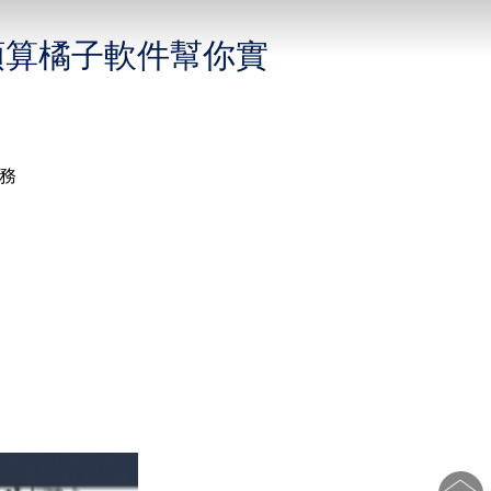
，小預算橘子軟件幫你實
任務